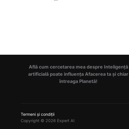
Află cum cercetarea mea despre Inteligență
artificială poate influența Afacerea ta și chiar
întreaga Planetă!
Termeni și condiții
Copyright © 2026 Expert AI