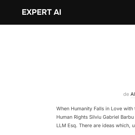
Sari
EXPERT AI
la
conținut
de
A
When Humanity Falls in Love with t
Human Rights Silviu Gabriel Barbu
LLM Esq. There are ideas which, u
…