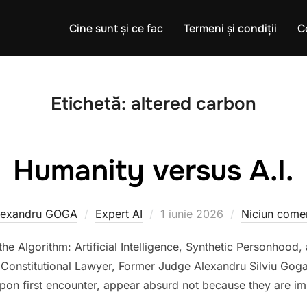
Cine sunt și ce fac
Termeni și condiții
C
Etichetă:
altered carbon
Humanity versus A.I.
Publicat
lexandru GOGA
Expert AI
1 iunie 2026
Niciun comen
pe
he Algorithm: Artificial Intelligence, Synthetic Personhood,
 Constitutional Lawyer, Former Judge Alexandru Silviu Gog
pon first encounter, appear absurd not because they are im