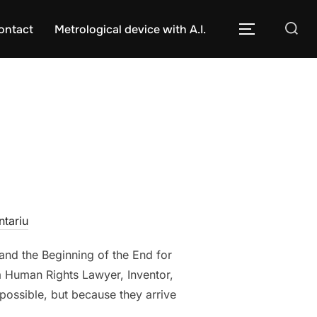
Caută
ontact
Metrological device with A.I.
COMUTĂ L
după:
tariu
 and the Beginning of the End for
a Human Rights Lawyer, Inventor,
possible, but because they arrive