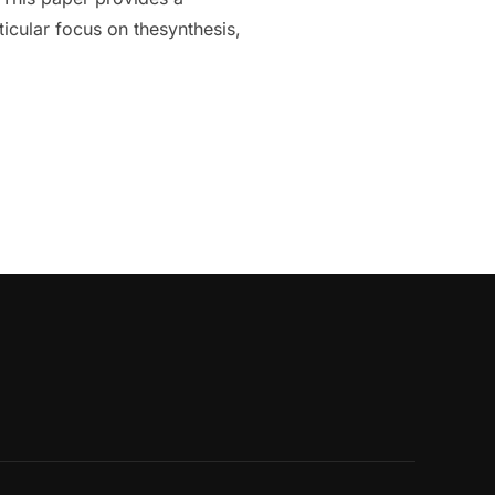
icular focus on thesynthesis,
CIAL INTELLIGENCE IN NANOMATERIALS SCIENCE”