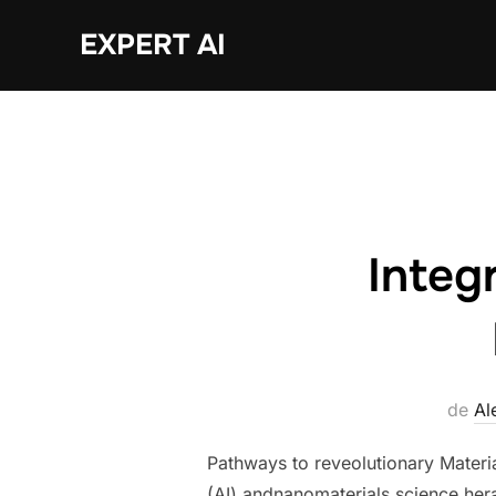
Sari
EXPERT AI
la
conținut
Integr
de
Al
Pathways to reveolutionary Material
(AI) andnanomaterials science hera