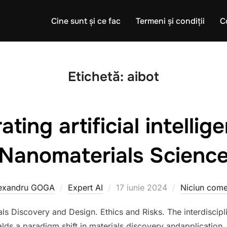
Cine sunt și ce fac
Termeni și condiții
C
Etichetă:
aibot
ating artificial intellig
Nanomaterials Scienc
Publicat
exandru GOGA
Expert AI
17 iunie 2024
Niciun come
pe
s Discovery and Design. Ethics and Risks. The interdisciplin
lds a paradigm shift in materials discovery andapplication.