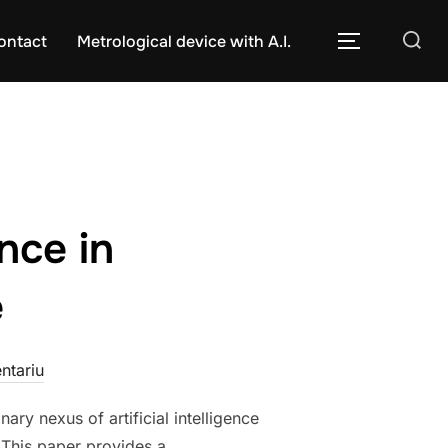
Caută
ontact
Metrological device with A.I.
COMUTĂ L
după:
ence in
e
ntariu
ary nexus of artificial intelligence
 This paper provides a