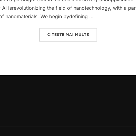
I isrevolutionizing the field of nanotechnology, with a part
of nanomaterials. We begin bydefining …
„INTEGRATING ARTIFI
CITEȘTE MAI MULTE