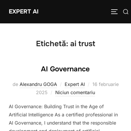
Sari
EXPERT AI
Caută
la
COMUTĂ
după:
conținut
Etichetă:
ai trust
AI Governance
Publicat
de
Alexandru GOGA
Expert AI
16 februarie
pe
2025
Niciun comentariu
AI Governance: Building Trust in the Age of
Artificial Intelligence As a certified professional in
AI Governance, I understand that the responsible