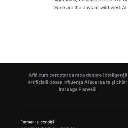
Gone are the days of wild west AI
Află cum cercetarea mea despre Inteligență
artificială poate influența Afacerea ta și chiar
întreaga Planetă!
Termeni și condiții