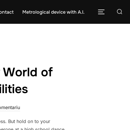
Caută
ontact
Metrological device with A.I.
COMUTĂ L
după:
 World of
ities
omentariu
ss. But hold on to your
perone at a high school dance.