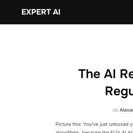
Sari
EXPERT AI
la
conținut
The AI R
Regu
de
Alex
Picture this: You’ve just unboxed 
algorithms, because the EU’s AI Ac