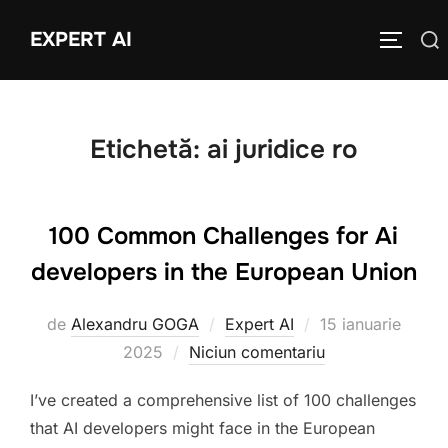
Sari
EXPERT AI
Caută
la
COMUTĂ
după:
conținut
Etichetă:
ai juridice ro
100 Common Challenges for Ai
developers in the European Union
Publicat
de
Alexandru GOGA
Expert AI
15 ianuarie
pe
2025
Niciun comentariu
I’ve created a comprehensive list of 100 challenges
that AI developers might face in the European