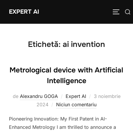
Sari
EXPERT AI
Caută
la
COMUTĂ
după:
conținut
Etichetă:
ai invention
Metrological device with Artificial
Intelligence
Publicat
de
Alexandru GOGA
Expert AI
3 noiembrie
pe
2024
Niciun comentariu
Pioneering Innovation: My First Patent in AI-
Enhanced Metrology I am thrilled to announce a