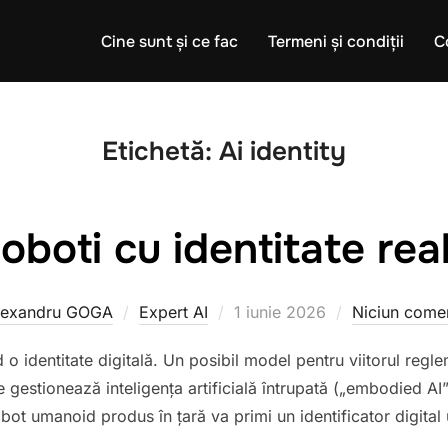
Cine sunt și ce fac
Termeni și condiții
C
Etichetă:
Ai identity
oboti cu identitate rea
Publicat
lexandru GOGA
Expert AI
1 iunie 2026
Niciun comen
pe
o identitate digitală. Un posibil model pentru viitorul regle
e gestionează inteligența artificială întrupată („embodied AI
bot umanoid produs în țară va primi un identificator digital u