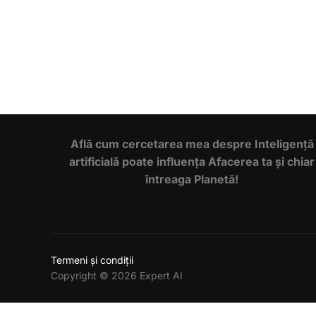
Află cum cercetarea mea despre Inteligență
artificială poate influența Afacerea ta și chiar
întreaga Planetă!
Termeni și condiții
Copyright © 2026 Expert AI