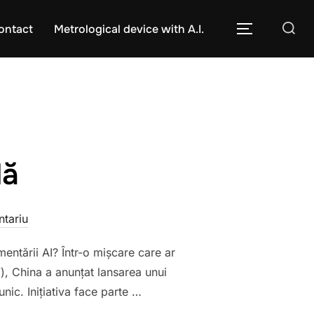
Caută
ontact
Metrological device with A.I.
COMUTĂ L
după:
lă
tariu
mentării AI? Într-o mișcare care ar
”), China a anunțat lansarea unui
nic. Inițiativa face parte …