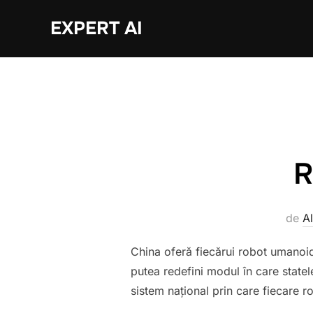
Sari
EXPERT AI
la
conținut
R
de
A
China oferă fiecărui robot umanoid 
putea redefini modul în care statel
sistem național prin care fiecare ro