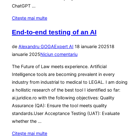
ChatGPT …
„A
Citește mai multe
Comparative
End-to-end testing of an AI
Analysis
of
Publicat
de
Alexandru GOGA
Expert AI
18 ianuarie 2025
18
Emerging
pe
ianuarie 2025
Niciun comentariu
AI
Assistants:
The Future of Law meets experience. Artificial
Perplexity.AI
Intelligence tools are becoming prevalent in every
and
industry from industrial to medical to LEGAL. I am doing
Kimi.AI”
a hollistic research of the best tool I identified so far:
ai.juridice.ro with the following objectives: Quality
Assurance (QA): Ensure the tool meets quality
standards.User Acceptance Testing (UAT): Evaluate
whether the …
„End-
Citește mai multe