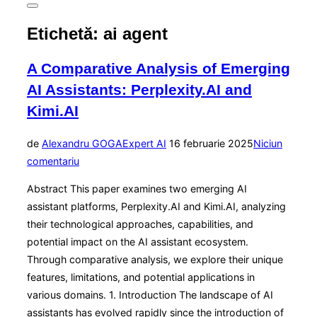
Comută
la
Etichetă:
ai agent
bara
laterală
și
A Comparative Analysis of Emerging
la
navigare
AI Assistants: Perplexity.AI and
Kimi.AI
Publicat
de
Alexandru GOGA
Expert AI
16 februarie 2025
Niciun
pe
comentariu
Abstract This paper examines two emerging AI
assistant platforms, Perplexity.AI and Kimi.AI, analyzing
their technological approaches, capabilities, and
potential impact on the AI assistant ecosystem.
Through comparative analysis, we explore their unique
features, limitations, and potential applications in
various domains. 1. Introduction The landscape of AI
assistants has evolved rapidly since the introduction of