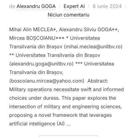
Publicat
de
Alexandru GOGA
Expert AI
6 iunie 2024
pe
Niciun comentariu
Mihai Alin MECLEA*, Alexandru Silviu GOGA**,
Mircea BOȘCOIANU*** * Universitatea
Transilvania din Brașov (mihai.meclea@unitbv.ro)
** Universitatea Transilvania din Brașov
(alexandru.goga@unitbv.ro) *** Universitatea
Transilvania din Brașov,
(boscoianu.mircea@yahoo.com) Abstract:
Military operations necessitate swift and informed
choices under duress. This paper explores the
intersection of military and engineering sciences,
proposing a novel framework that leverages
artificial intelligence (AI) …