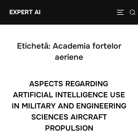
Sari
EXPERT AI
Caută
la
COMUTĂ
după:
conținut
Etichetă:
Academia fortelor
aeriene
ASPECTS REGARDING
ARTIFICIAL INTELLIGENCE USE
IN MILITARY AND ENGINEERING
SCIENCES AIRCRAFT
PROPULSION